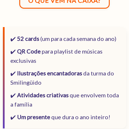
O QUE VEM NA CAIXA?
✔️
52 cards
(um para cada semana do ano)
✔️
QR Code
para playlist de músicas
exclusivas
✔️
Ilustrações encantadoras
da turma do
Smilingüido
✔️
Atividades criativas
que envolvem toda
a família
✔️
Um presente
que dura o ano inteiro!