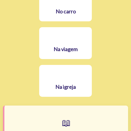
No carro
Na viagem
Na igreja
📖